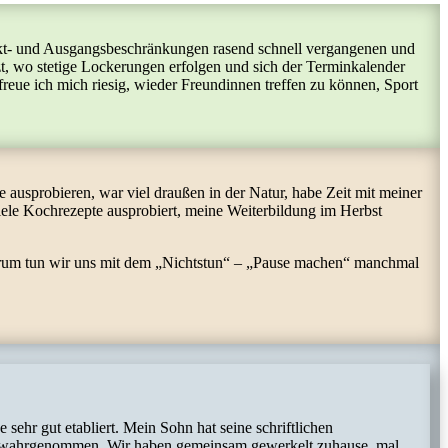
takt- und Ausgangsbeschränkungen rasend schnell vergangenen und
zt, wo stetige Lockerungen erfolgen und sich der Terminkalender
 freue ich mich riesig, wieder Freundinnen treffen zu können, Sport
ausprobieren, war viel draußen in der Natur, habe Zeit mit meiner
iele Kochrezepte ausprobiert, meine Weiterbildung im Herbst
Warum tun wir uns mit dem „Nichtstun“ – „Pause machen“ manchmal
ehr gut etabliert. Mein Sohn hat seine schriftlichen
ent wahrgenommen. Wir haben gemeinsam gewerkelt zuhause, mal