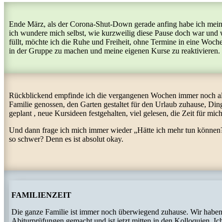
Ende März, als der Corona-Shut-Down gerade anfing habe ich meine
ich wundere mich selbst, wie kurzweilig diese Pause doch war und w
füllt, möchte ich die Ruhe und Freiheit, ohne Termine in eine Woche 
in der Gruppe zu machen und meine eigenen Kurse zu reaktivieren.
Rückblickend empfinde ich die vergangenen Wochen immer noch als g
Familie genossen, den Garten gestaltet für den Urlaub zuhause, Di
geplant , neue Kursideen festgehalten, viel gelesen, die Zeit für m
Und dann frage ich mich immer wieder „Hätte ich mehr tun können?
so schwer? Denn es ist absolut okay.
FAMILIENZEIT
Die ganze Familie ist immer noch überwiegend zuhause. Wir haben d
Abiturprüfungen gemacht und ist jetzt mitten in den Kolloquien.