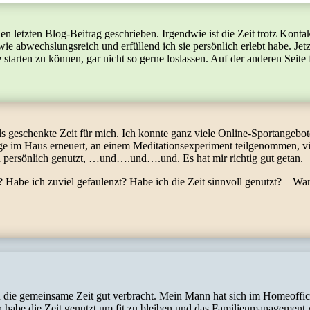
n letzten Blog-Beitrag geschrieben. Irgendwie ist die Zeit trotz Kon
ie abwechslungsreich und erfüllend ich sie persönlich erlebt habe. Jet
starten zu können, gar nicht so gerne loslassen. Auf der anderen Seite
eschenkte Zeit für mich. Ich konnte ganz viele Online-Sportangebote 
nge im Haus erneuert, an einem Meditationsexperiment teilgenommen, v
ich persönlich genutzt, …und….und….und. Es hat mir richtig gut getan.
 Habe ich zuviel gefaulenzt? Habe ich die Zeit sinnvoll genutzt? – 
ie gemeinsame Zeit gut verbracht. Mein Mann hat sich im Homeoffice s
 Ich habe die Zeit genutzt um fit zu bleiben und das Familienmanagem