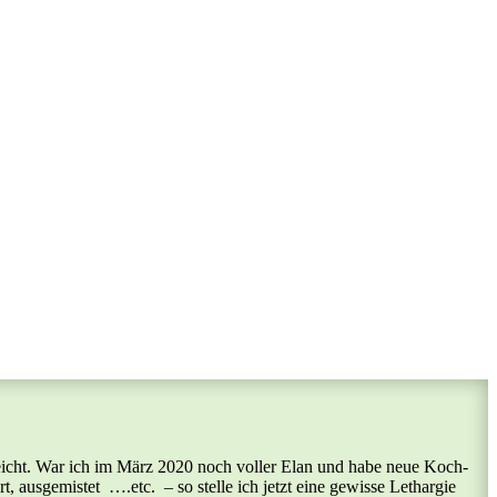
rreicht. War ich im März 2020 noch voller Elan und habe neue Koch-
 ausgemistet ….etc. – so stelle ich jetzt eine gewisse Lethargie