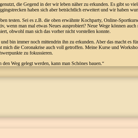
utzt, die Gegend in der wir leben näher zu erkunden. Es gibt so viel
gingstrecken haben sich aber beträchtlich erweitert und wir haben w
en testen. Sei es z.B. die oben erwähnte Kochparty, Online-Sportkur
iv, wenn man mal etwas Neues ausprobiert? Neue Wege können auch neu
ert, obwohl man sich das vorher nicht vorstellen konnte.
und bin immer noch mittendrin ihn zu erkunden. Aber das macht es fü
t mich die Coronakrise auch voll getroffen. Meine Kurse und Workshops 
hwerpunkte zu fokussieren.
 in den Weg gelegt werden, kann man Schönes bauen.“